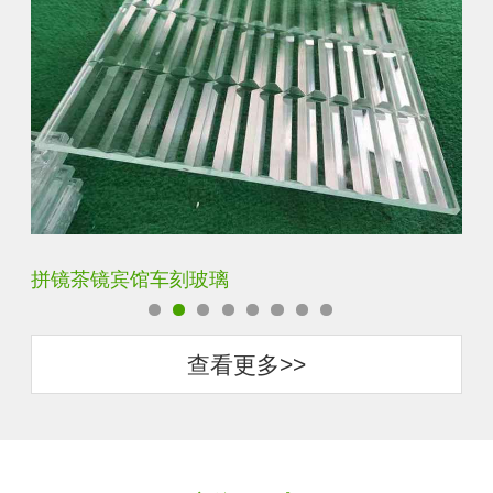
拼镜茶镜宾馆车刻玻璃
菱
查看更多>>