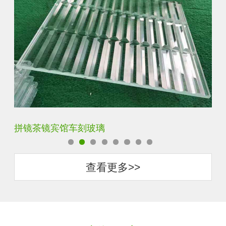
菱形超白电雕车刻玻璃
灰
查看更多>>