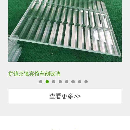
菱形超白电雕车刻玻璃
灰
查看更多>>